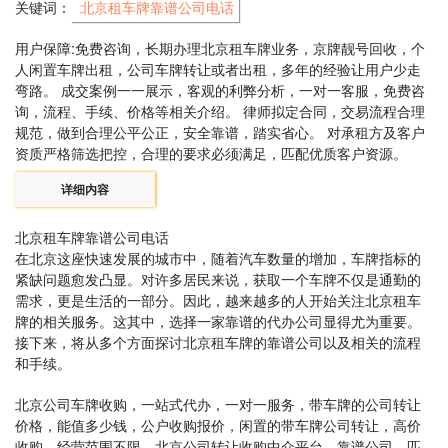
关键词：
北京租车牌靠谱公司电话
用户保障:免费咨询，长期办理北京租车牌业务，京牌靓号回收，个
人闲置车牌出租，公司车牌转让或者出租，多年的经验让用户少走
弯路。 成交案例一一展示，客观的利弊分析，一对一客服，免费咨
询，流程、手续、价格等相关介绍。 律师拟定合同，交易流程合理
规范，做到合理公平公正，安全靠谱，踏实省心。 对承租方及客户
资质严格筛选把控，合理的要求必须满足，匹配优质客户资源。
详细内容
北京租车牌靠谱公司电话
在北京这座快速发展的城市中，随着汽车数量的增加，车牌指标的
紧缺问题愈发凸显。对许多居民来说，获取一个车牌不仅是通勤的
需求，更是生活的一部分。因此，越来越多的人开始关注北京租车
牌的相关服务。这其中，选择一家靠谱的代办公司显得尤为重要。
接下来，将从多个方面探讨北京租车牌的靠谱公司以及相关的流程
和手续。
北京公司车牌收购，一站式代办，一对一服务，带车牌的公司转让
价格，能值多少钱，公户收购报价，闲置的带车牌公司转让，高价
收购，经营范围不限，北京公司转让收购中介平台，靠谱公司，匹