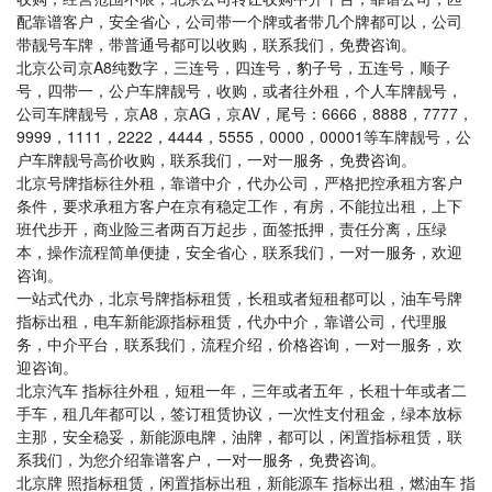
配靠谱客户，安全省心，公司带一个牌或者带几个牌都可以，公司
带靓号车牌，带普通号都可以收购，联系我们，免费咨询。
北京公司京A8纯数字，三连号，四连号，豹子号，五连号，顺子
号，四带一，公户车牌靓号，收购，或者往外租，个人车牌靓号，
公司车牌靓号，京A8，京AG，京AV，尾号：6666，8888，7777，
9999，1111，2222，4444，5555，0000，00001等车牌靓号，公
户车牌靓号高价收购，联系我们，一对一服务，免费咨询。
北京号牌指标往外租，靠谱中介，代办公司，严格把控承租方客户
条件，要求承租方客户在京有稳定工作，有房，不能拉出租，上下
班代步开，商业险三者两百万起步，面签抵押，责任分离，压绿
本，操作流程简单便捷，安全省心，联系我们，一对一服务，欢迎
咨询。
一站式代办，北京号牌指标租赁，长租或者短租都可以，油车号牌
指标出租，电车新能源指标租赁，代办中介，靠谱公司，代理服
务，中介平台，联系我们，流程介绍，价格咨询，一对一服务，欢
迎咨询。
北京汽车 指标往外租，短租一年，三年或者五年，长租十年或者二
手车，租几年都可以，签订租赁协议，一次性支付租金，绿本放标
主那，安全稳妥，新能源电牌，油牌，都可以，闲置指标租赁，联
系我们，为您介绍靠谱客户，一对一服务，免费咨询。
北京牌 照指标租赁，闲置指标出租，新能源车 指标出租，燃油车 指