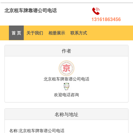
北京租车牌靠谱公司电话
13161863456
首 页
关于我们
相册展示
联系方式
作者
北京租车牌靠谱公司电话
欢迎电话咨询
名称与地址
名称:
北京租车牌靠谱公司电话